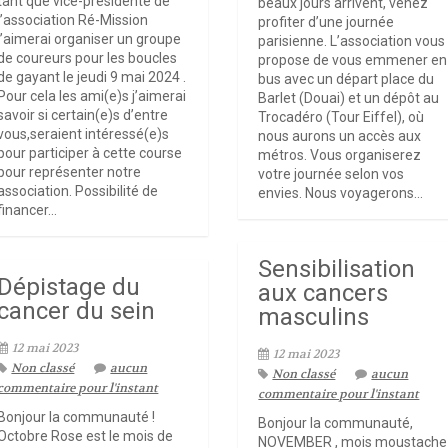
tant que vice-présidente de
beaux jours arrivent, venez
l’association Ré-Mission
profiter d’une journée
j’aimerai organiser un groupe
parisienne. L’association vous
de coureurs pour les boucles
propose de vous emmener en
de gayant le jeudi 9 mai 2024 .
bus avec un départ place du
Pour cela les ami(e)s j’aimerai
Barlet (Douai) et un dépôt au
savoir si certain(e)s d’entre
Trocadéro (Tour Eiffel), où
vous,seraient intéressé(e)s
nous aurons un accès aux
pour participer à cette course
métros. Vous organiserez
pour représenter notre
votre journée selon vos
association. Possibilité de
envies. Nous voyagerons...
financer...
Sensibilisation
Dépistage du
aux cancers
cancer du sein
masculins
12 mai 2023
12 mai 2023
Non classé
aucun
Non classé
aucun
commentaire pour l'instant
commentaire pour l'instant
Bonjour la communauté !
Bonjour la communauté,
Octobre Rose est le mois de
NOVEMBER , mois moustache