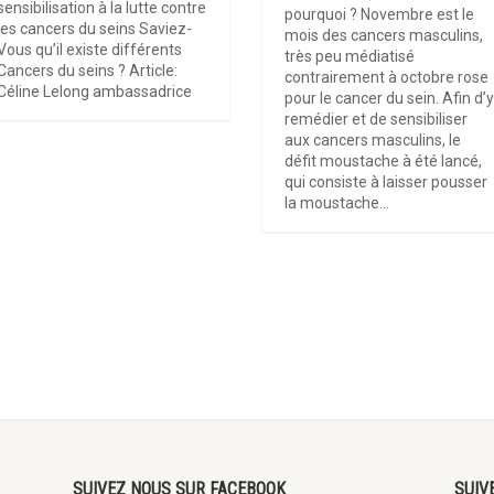
sensibilisation à la lutte contre
pourquoi ? Novembre est le
les cancers du seins Saviez-
mois des cancers masculins,
Vous qu’il existe différents
très peu médiatisé
Cancers du seins ? Article:
contrairement à octobre rose
Céline Lelong ambassadrice
pour le cancer du sein. Afin d’
remédier et de sensibiliser
aux cancers masculins, le
défit moustache à été lancé,
qui consiste à laisser pousser
la moustache...
SUIVEZ NOUS SUR FACEBOOK
SUIV