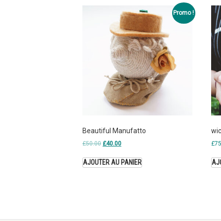
Promo !
Beautiful Manufatto
wi
£
50.00
£
40.00
£
75
AJOUTER AU PANIER
AJ