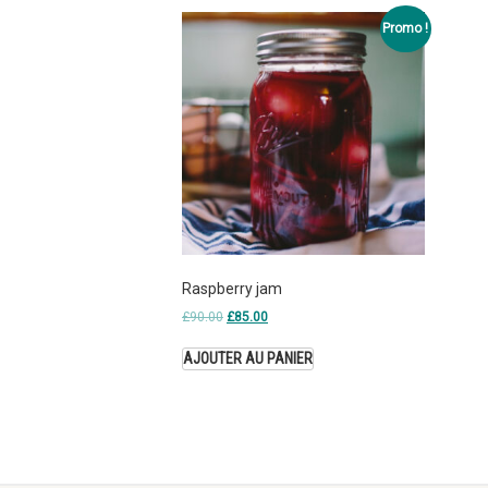
Promo !
Raspberry jam
£
90.00
£
85.00
AJOUTER AU PANIER