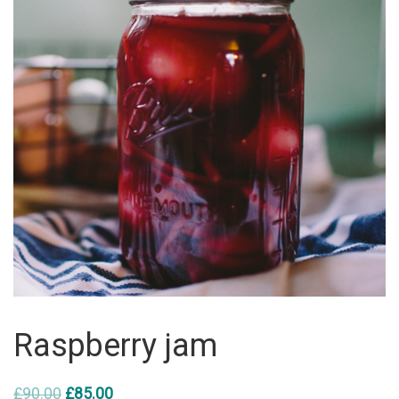
Raspberry jam
£
90.00
£
85.00