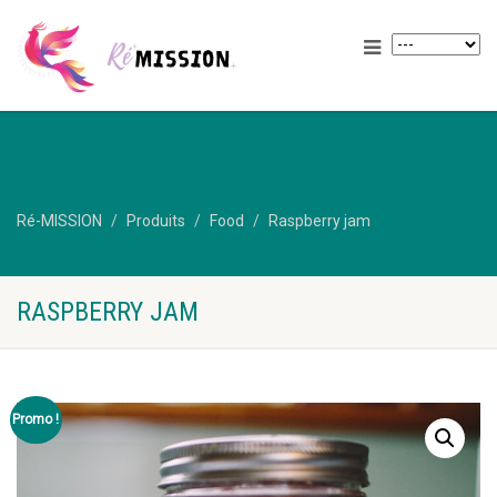
Ré-MISSION
Produits
Food
Raspberry jam
RASPBERRY JAM
Promo !